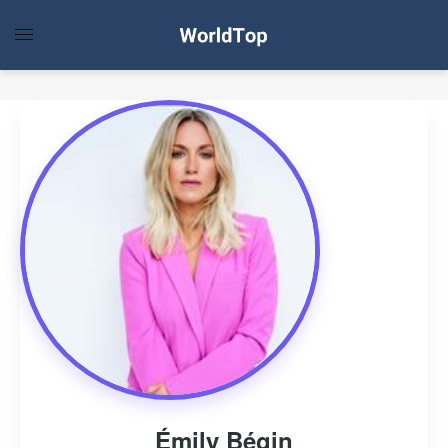
Émily Bégin