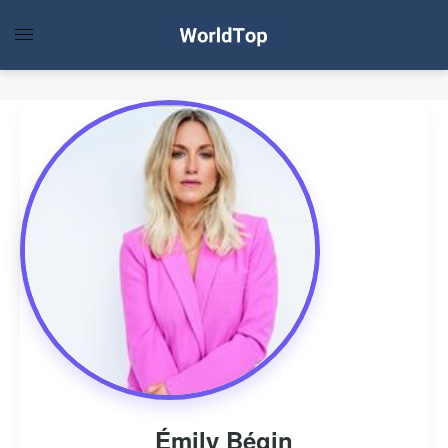
Émily Bégin