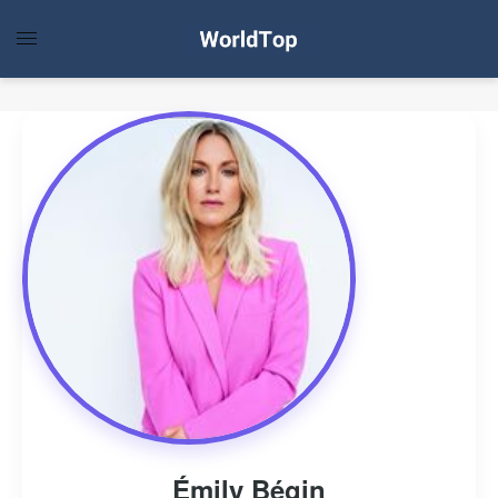
Émily Bégin