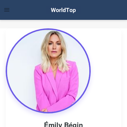
Émily Bégin