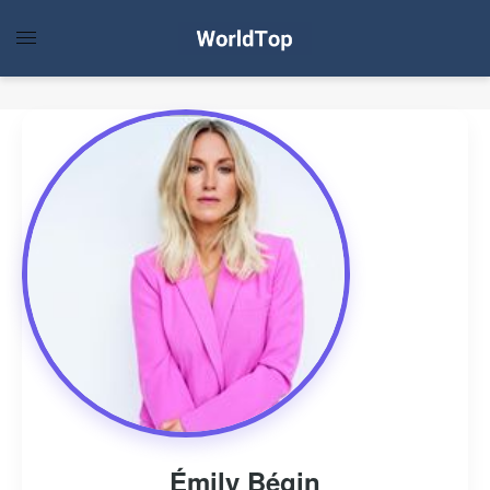
Émily Bégin