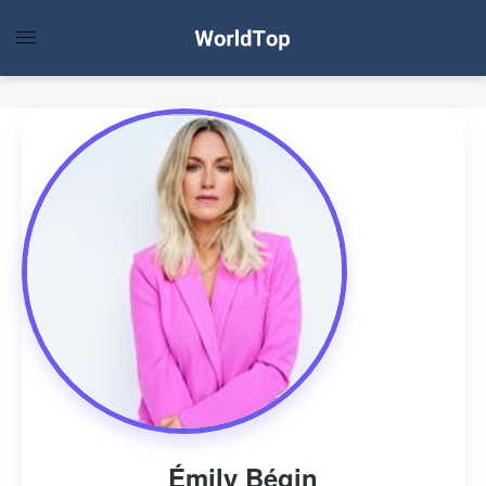
Émily Bégin