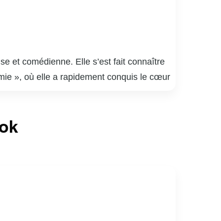
e et comédienne. Elle s’est fait connaître
émie », où elle a rapidement conquis le cœur
é plusieurs albums, explorant divers genres
 ».
a participé à de nombreuses comédies
ook
tre. À la télévision, elle a joué dans des
ique québécois.
ositive sur les réseaux sociaux. Sa carrière
bec.