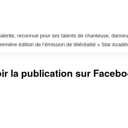
alente, reconnue pour ses talents de chanteuse, danseus
première édition de l’émission de téléréalité « Star Acad
e et son charisme. Après cette expérience, Émily a lanc
uccès notable avec des titres comme « Légende Urbaine
 a également brillé sur les planches et à l’écran. Elle 
ir la publication sur Faceb
tloose », démontrant ses compétences en danse et en théâ
sions, consolidant ainsi sa place dans le paysage médiat
ent envers diverses causes sociales et son influence p
le une figure incontournable de la scène artistique au Qué