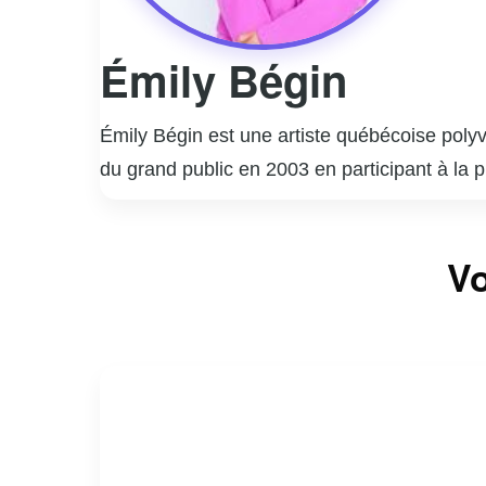
Émily Bégin
Émily Bégin est une artiste québécoise polyv
du grand public en 2003 en participant à la 
des téléspectateurs grâce à sa voix puissant
musicaux, du pop au dance, et a connu un s
En plus de sa carrière musicale, Émily Bégin
Vo
musicales, telles que « Hairspray » et « Foo
séries populaires et a animé plusieurs émis
Émily est également connue pour son engagem
diversifiée et son talent indéniable font d’el