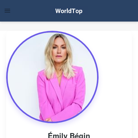
Émily Bégin