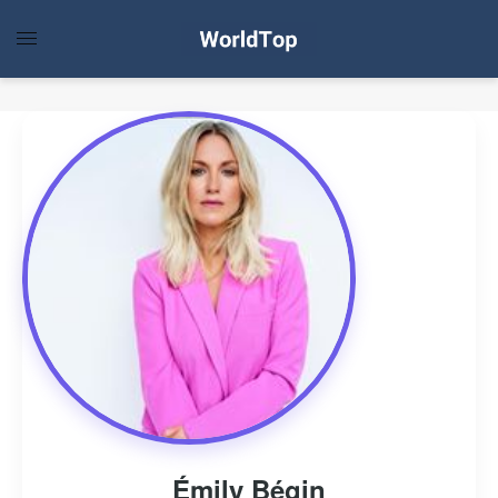
Émily Bégin