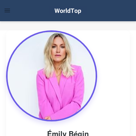
Émily Bégin