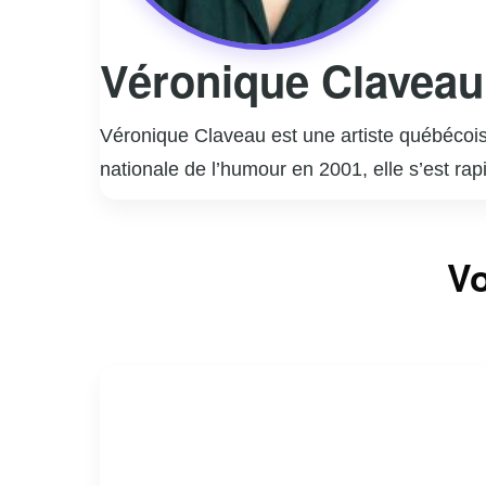
Véronique Claveau
Véronique Claveau est une artiste québécois
nationale de l’humour en 2001, elle s’est ra
télévision populaires, notamment « Le Bye B
de ses talents d’humoriste, elle est égalem
Vo
et sa polyvalence lui ont valu une place de 
surprendre et d’enchanter par ses multiples 