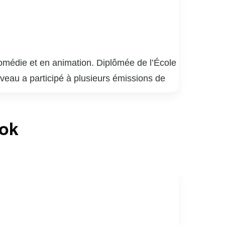
omédie et en animation. Diplômée de l’École
veau a participé à plusieurs émissions de
 personnages avec humour et finesse. En plus
tacles musicaux et des revues. Son charisme
ook
e-à-tout, Véronique Claveau continue de