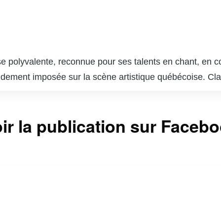
e polyvalente, reconnue pour ses talents en chant, en c
pidement imposée sur la scène artistique québécoise. Cla
ye », où elle a démontré son habileté à incarner divers
ent une chanteuse accomplie, ayant participé à des spec
ir la publication sur Faceb
choix dans le cœur du public québécois. Véritable touch
talents et son énergie contagieuse.