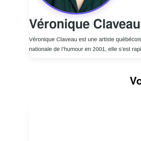
Véronique Claveau
Véronique Claveau est une artiste québécois
nationale de l’humour en 2001, elle s’est ra
télévision populaires, notamment « Le Bye B
de ses talents d’humoriste, elle est égalem
Vo
et sa polyvalence lui ont valu une place de 
surprendre et d’enchanter par ses multiples 