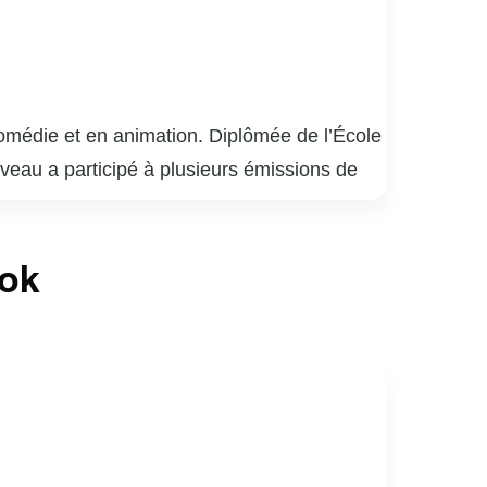
omédie et en animation. Diplômée de l’École
veau a participé à plusieurs émissions de
 personnages avec humour et finesse. En plus
tacles musicaux et des revues. Son charisme
ook
e-à-tout, Véronique Claveau continue de