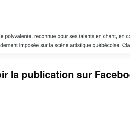
e polyvalente, reconnue pour ses talents en chant, en c
pidement imposée sur la scène artistique québécoise. Cla
ye », où elle a démontré son habileté à incarner divers
ent une chanteuse accomplie, ayant participé à des spec
ir la publication sur Faceb
choix dans le cœur du public québécois. Véritable touch
talents et son énergie contagieuse.