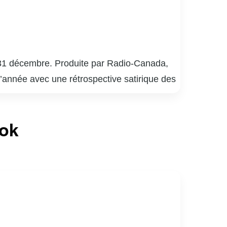
 31 décembre. Produite par Radio-Canada,
l’année avec une rétrospective satirique des
ons, souvent réalisés par des comédiens et
 politiques, culturels et sociaux qui ont
ook
nouvelle année.