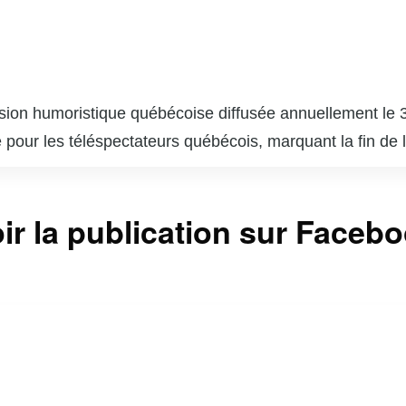
ision humoristique québécoise diffusée annuellement le
e pour les téléspectateurs québécois, marquant la fin de 
is. Le spectacle combine sketches, parodies, et imitati
 de revisiter avec humour et esprit critique les moments
ir la publication sur Faceb
e rire et de réfléchir avant de tourner la page vers une 