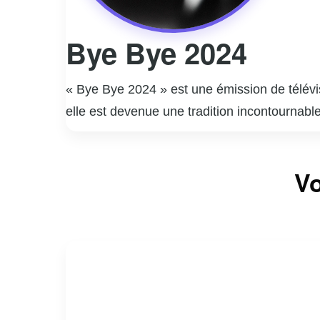
Bye Bye 2024
« Bye Bye 2024 » est une émission de télév
elle est devenue une tradition incontournabl
événements marquants des douze derniers mo
humoristes de renom. « Bye Bye 2024 » promet
Vo
façonné l’année, offrant ainsi une occasion d