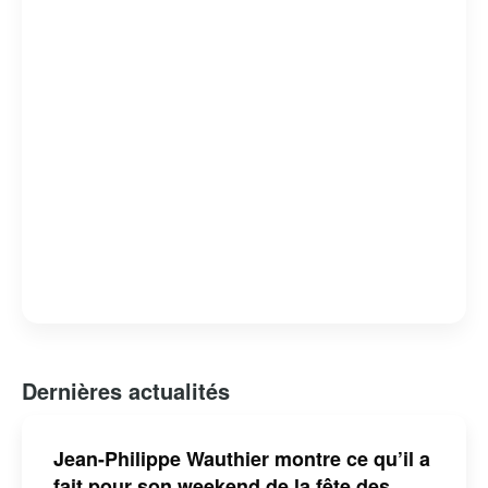
domaine des médias, tout en restant fidèle à son style
unique et à son engagement envers la culture
québécoise.
Dernières actualités
Jean-Philippe Wauthier montre ce qu’il a
fait pour son weekend de la fête des