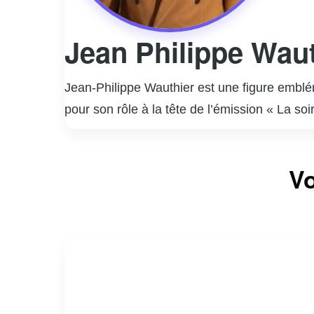
Jean Philippe Waut
Jean-Philippe Wauthier est une figure emblé
pour son rôle à la tête de l’émission « La s
charisme naturel, Wauthier a su captiver un 
d’animateur, il a également co-animé des ém
Vo
parcours est marqué par une polyvalence impre
reconnaissance unanime dans l’industrie. Jea
fidèle à son style unique et à son engagemen