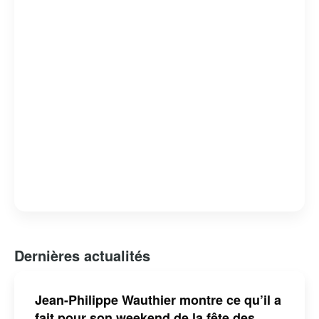
domaine des médias, tout en restant fidèle à son style
unique et à son engagement envers la culture
québécoise.
Dernières actualités
Jean-Philippe Wauthier montre ce qu’il a
fait pour son weekend de la fête des