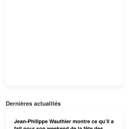
domaine des médias, tout en restant fidèle à son style
unique et à son engagement envers la culture
québécoise.
Dernières actualités
Jean-Philippe Wauthier montre ce qu’il a
fait pour son weekend de la fête des