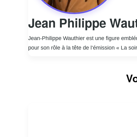
Jean Philippe Waut
Jean-Philippe Wauthier est une figure emblé
pour son rôle à la tête de l’émission « La s
charisme naturel, Wauthier a su captiver un 
d’animateur, il a également co-animé des ém
Vo
parcours est marqué par une polyvalence impre
reconnaissance unanime dans l’industrie. Jea
fidèle à son style unique et à son engagemen