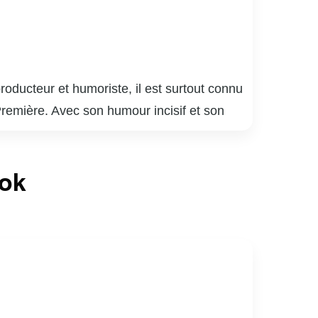
ducteur et humoriste, il est surtout connu
Première. Avec son humour incisif et son
io québécoise. En plus de ses talents
 et « Le Gala des prix Gémeaux ». Son
ook
 lui a valu plusieurs distinctions et une
dans le domaine des médias, tout en restant