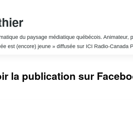
hier
matique du paysage médiatique québécois. Animateur, pro
oirée est (encore) jeune » diffusée sur ICI Radio-Canada 
large public, devenant une voix incontournable de la rad
issions télévisées telles que « Les Dieux de la danse »
ir la publication sur Faceb
ssionnante, allant de la comédie à la production, ce qui
n-Philippe Wauthier continue d’influencer et d’innover 
t envers la culture québécoise.