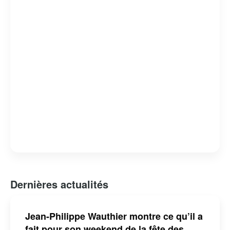
domaine des médias, tout en restant fidèle à son style
unique et à son engagement envers la culture
québécoise.
Dernières actualités
Jean-Philippe Wauthier montre ce qu’il a
fait pour son weekend de la fête des