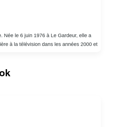
. Née le 6 juin 1976 à Le Gardeur, elle a
rière à la télévision dans les années 2000 et
 soir » et « Les Sœurs Elliot ». Son
phique, souvent centré sur des portraits et
ook
ière témoigne de sa créativité et de son
nnelle et personnelle, inspirant de nombreux
lic par son talent et sa passion.