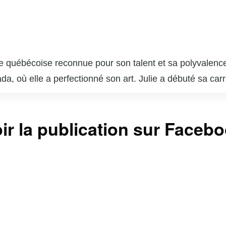
he québécoise reconnue pour son talent et sa polyvalence
da, où elle a perfectionné son art. Julie a débuté sa car
 rôles marquants dans des séries telles que « Minuit, le
alu plusieurs nominations et prix.
ault est une photographe accomplie. Son travail photogra
ir la publication sur Faceb
eries et a reçu des critiques élogieuses. Sa double carr
ociaux, où elle partage des moments de sa vie professio
bécois est indéniable, et elle continue de captiver le pub