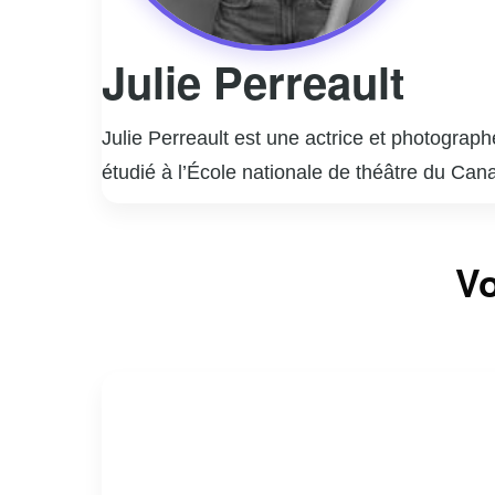
Julie Perreault
Julie Perreault est une actrice et photograp
étudié à l’École nationale de théâtre du Cana
a rapidement gagné en popularité grâce à des
interprétation nuancée et authentique lui a v
En plus de sa carrière d’actrice, Julie Perre
Vo
des paysages, a été exposé dans diverses gal
engagement envers les arts.
Julie est également active sur les réseaux s
fans. Sa contribution au paysage culturel qué