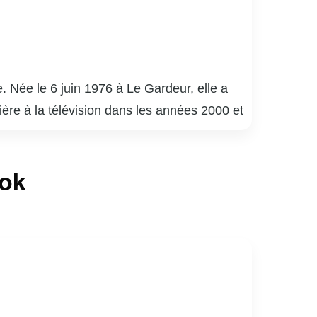
. Née le 6 juin 1976 à Le Gardeur, elle a
rière à la télévision dans les années 2000 et
 soir » et « Les Sœurs Elliot ». Son
phique, souvent centré sur des portraits et
ook
ière témoigne de sa créativité et de son
nnelle et personnelle, inspirant de nombreux
lic par son talent et sa passion.