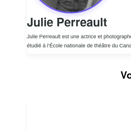
Julie Perreault
Julie Perreault est une actrice et photograp
étudié à l’École nationale de théâtre du Cana
a rapidement gagné en popularité grâce à des
interprétation nuancée et authentique lui a v
En plus de sa carrière d’actrice, Julie Perre
Vo
des paysages, a été exposé dans diverses gal
engagement envers les arts.
Julie est également active sur les réseaux s
fans. Sa contribution au paysage culturel qué