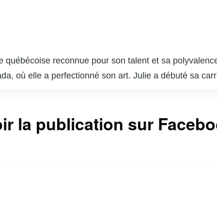
he québécoise reconnue pour son talent et sa polyvalence
da, où elle a perfectionné son art. Julie a débuté sa car
 rôles marquants dans des séries telles que « Minuit, le
alu plusieurs nominations et prix.
ault est une photographe accomplie. Son travail photogra
ir la publication sur Faceb
eries et a reçu des critiques élogieuses. Sa double carr
ociaux, où elle partage des moments de sa vie professio
bécois est indéniable, et elle continue de captiver le pub