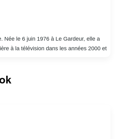
. Née le 6 juin 1976 à Le Gardeur, elle a
rière à la télévision dans les années 2000 et
 soir » et « Les Sœurs Elliot ». Son
phique, souvent centré sur des portraits et
ook
ière témoigne de sa créativité et de son
nnelle et personnelle, inspirant de nombreux
lic par son talent et sa passion.