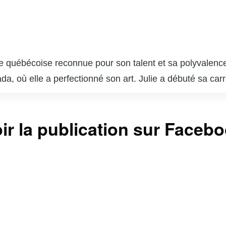
he québécoise reconnue pour son talent et sa polyvalence
da, où elle a perfectionné son art. Julie a débuté sa car
 rôles marquants dans des séries telles que « Minuit, le
alu plusieurs nominations et prix.
ault est une photographe accomplie. Son travail photogra
ir la publication sur Faceb
eries et a reçu des critiques élogieuses. Sa double carr
ociaux, où elle partage des moments de sa vie professio
bécois est indéniable, et elle continue de captiver le pub