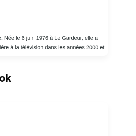
. Née le 6 juin 1976 à Le Gardeur, elle a
rière à la télévision dans les années 2000 et
 soir » et « Les Sœurs Elliot ». Son
phique, souvent centré sur des portraits et
ook
ière témoigne de sa créativité et de son
nnelle et personnelle, inspirant de nombreux
lic par son talent et sa passion.