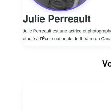
Julie Perreault
Julie Perreault est une actrice et photograp
étudié à l’École nationale de théâtre du Cana
a rapidement gagné en popularité grâce à des
interprétation nuancée et authentique lui a v
En plus de sa carrière d’actrice, Julie Perre
Vo
des paysages, a été exposé dans diverses gal
engagement envers les arts.
Julie est également active sur les réseaux s
fans. Sa contribution au paysage culturel qué