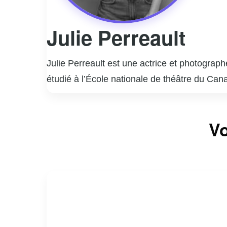
Julie Perreault
Julie Perreault est une actrice et photograp
étudié à l’École nationale de théâtre du Cana
a rapidement gagné en popularité grâce à des
interprétation nuancée et authentique lui a v
En plus de sa carrière d’actrice, Julie Perre
Vo
des paysages, a été exposé dans diverses gal
engagement envers les arts.
Julie est également active sur les réseaux s
fans. Sa contribution au paysage culturel qué