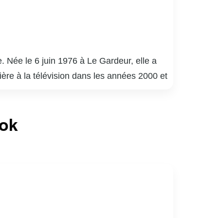
. Née le 6 juin 1976 à Le Gardeur, elle a
rière à la télévision dans les années 2000 et
 soir » et « Les Sœurs Elliot ». Son
phique, souvent centré sur des portraits et
ook
ière témoigne de sa créativité et de son
nnelle et personnelle, inspirant de nombreux
lic par son talent et sa passion.