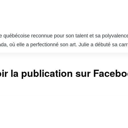
he québécoise reconnue pour son talent et sa polyvalence
da, où elle a perfectionné son art. Julie a débuté sa car
 rôles marquants dans des séries telles que « Minuit, le
alu plusieurs nominations et prix.
ault est une photographe accomplie. Son travail photogra
ir la publication sur Faceb
eries et a reçu des critiques élogieuses. Sa double carr
ociaux, où elle partage des moments de sa vie professio
bécois est indéniable, et elle continue de captiver le pub