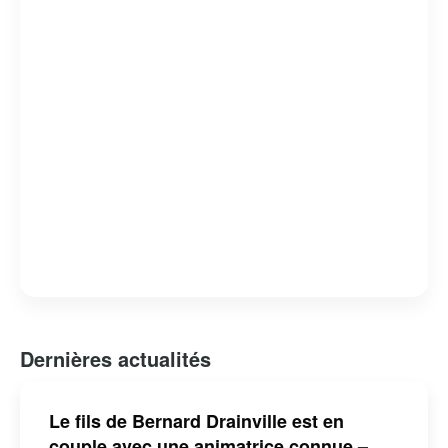
Bernard Drainville est reconnu pour son franc-parler et
son engagement envers les questions identitaires et
démocratiques au Québec.
Dernières actualités
Le fils de Bernard Drainville est en
couple avec une animatrice connue –