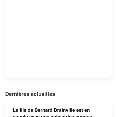
Bernard Drainville est reconnu pour son franc-parler et
son engagement envers les questions identitaires et
démocratiques au Québec.
Dernières actualités
Le fils de Bernard Drainville est en
couple avec une animatrice connue –