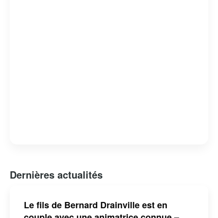
Bernard Drainville est reconnu pour son franc-parler et
son engagement envers les questions identitaires et
démocratiques au Québec.
Dernières actualités
Le fils de Bernard Drainville est en
couple avec une animatrice connue –