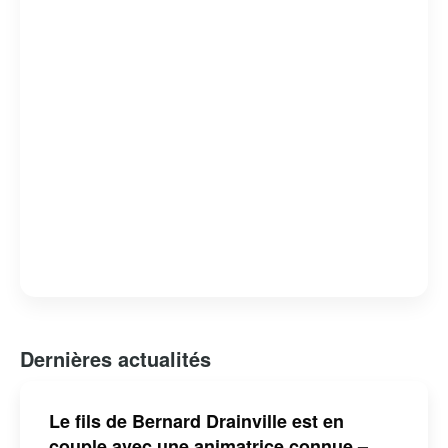
Bernard Drainville est reconnu pour son franc-parler et
son engagement envers les questions identitaires et
démocratiques au Québec.
Dernières actualités
Le fils de Bernard Drainville est en
couple avec une animatrice connue –