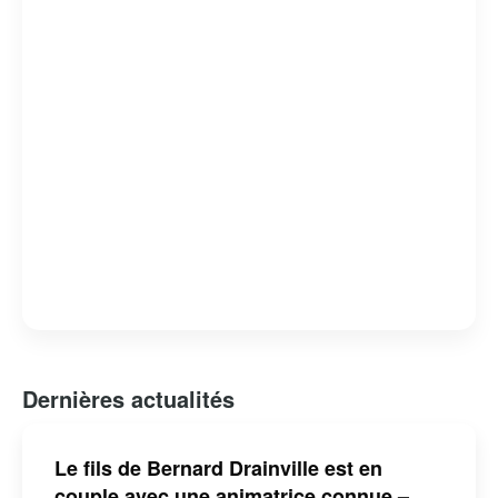
Bernard Drainville est reconnu pour son franc-parler et
son engagement envers les questions identitaires et
démocratiques au Québec.
Dernières actualités
Le fils de Bernard Drainville est en
couple avec une animatrice connue –