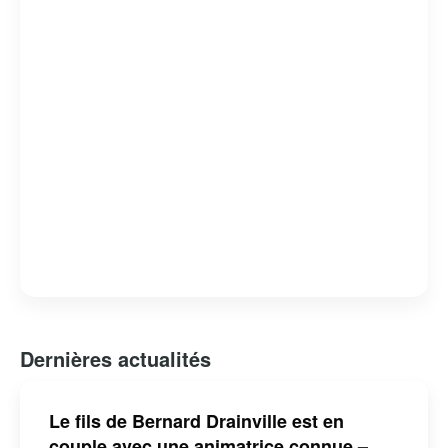
Bernard Drainville est reconnu pour son franc-parler et
son engagement envers les questions identitaires et
démocratiques au Québec.
Dernières actualités
Le fils de Bernard Drainville est en
couple avec une animatrice connue –