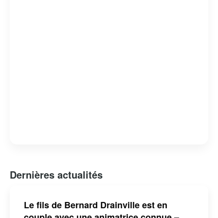
Bernard Drainville est reconnu pour son franc-parler et
son engagement envers les questions identitaires et
démocratiques au Québec.
Dernières actualités
Le fils de Bernard Drainville est en
couple avec une animatrice connue –