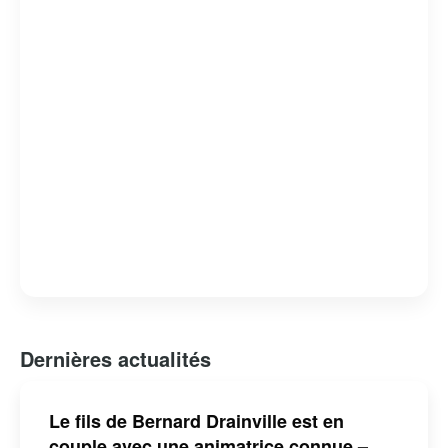
Bernard Drainville est reconnu pour son franc-parler et
son engagement envers les questions identitaires et
démocratiques au Québec.
Dernières actualités
Le fils de Bernard Drainville est en
couple avec une animatrice connue –