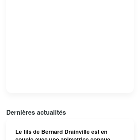
Bernard Drainville est reconnu pour son franc-parler et
son engagement envers les questions identitaires et
démocratiques au Québec.
Dernières actualités
Le fils de Bernard Drainville est en
couple avec une animatrice connue –