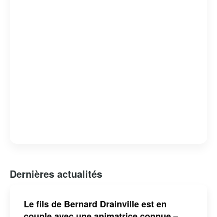
Bernard Drainville est reconnu pour son franc-parler et
son engagement envers les questions identitaires et
démocratiques au Québec.
Dernières actualités
Le fils de Bernard Drainville est en
couple avec une animatrice connue –