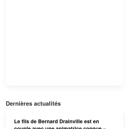
Bernard Drainville est reconnu pour son franc-parler et
son engagement envers les questions identitaires et
démocratiques au Québec.
Dernières actualités
Le fils de Bernard Drainville est en
couple avec une animatrice connue –