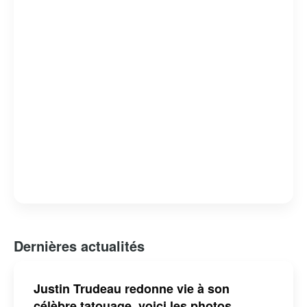
engagement envers les peuples autochtones.
Cependant, son mandat n’a pas été sans controverses,
notamment en ce qui concerne des scandales éthiques et
des critiques sur la gestion de certains dossiers
nationaux. Malgré cela, il reste une figure influente sur la
scène politique canadienne et internationale.
Dernières actualités
Justin Trudeau redonne vie à son
célèbre tatouage, voici les photos