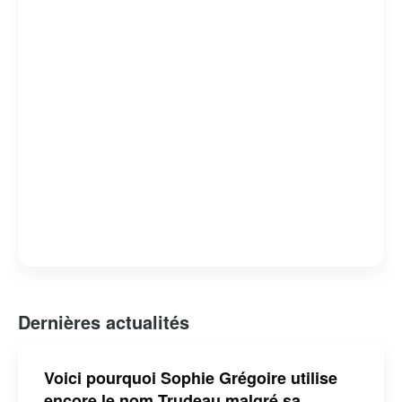
engagement envers les peuples autochtones.
Cependant, son mandat n’a pas été sans controverses,
notamment en ce qui concerne des scandales éthiques et
des critiques sur la gestion de certains dossiers
nationaux. Malgré cela, il reste une figure influente sur la
scène politique canadienne et internationale.
Dernières actualités
Voici pourquoi Sophie Grégoire utilise
encore le nom Trudeau malgré sa