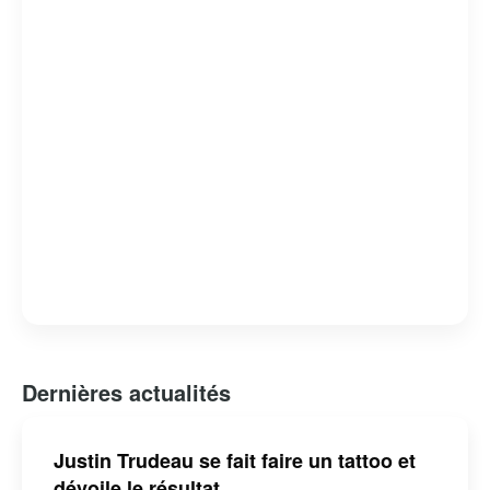
engagement envers les peuples autochtones.
Cependant, son mandat n’a pas été sans controverses,
notamment en ce qui concerne des scandales éthiques et
des critiques sur la gestion de certains dossiers
nationaux. Malgré cela, il reste une figure influente sur la
scène politique canadienne et internationale.
Dernières actualités
Justin Trudeau se fait faire un tattoo et
dévoile le résultat