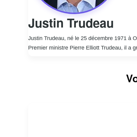
Justin Trudeau
Justin Trudeau, né le 25 décembre 1971 à Ot
Premier ministre Pierre Elliott Trudeau, il a
enseignant et a été impliqué dans diverses œu
vision progressiste axée sur l’inclusion, l’éga
Vo
remporté une majorité parlementaire en 2015
est également connu pour ses politiques en 
autochtones. Cependant, son mandat n’a pas
la gestion de certains dossiers nationaux. Mal