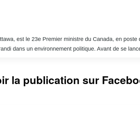
tawa, est le 23e Premier ministre du Canada, en poste 
 grandi dans un environnement politique. Avant de se lanc
vres de charité. Il est devenu chef du Parti libéral du C
lité des sexes et la lutte contre le changement climatique.
ir la publication sur Faceb
 et a été réélu en 2019 et 2021, bien que cette fois av
matière de diversité et d’immigration, ainsi que pour s
 été sans controverses, notamment en ce qui concerne d
gré cela, il reste une figure influente sur la scène polit