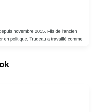
depuis novembre 2015. Fils de l’ancien
er en politique, Trudeau a travaillé comme
anada en 2013, revitalisant le parti avec une
 Sous sa direction, le Parti libéral a
ook
ec des gouvernements minoritaires. Trudeau
on engagement envers les peuples
es scandales éthiques et des critiques sur
ique canadienne et internationale.