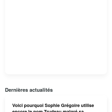
engagement envers les peuples autochtones.
Cependant, son mandat n’a pas été sans controverses,
notamment en ce qui concerne des scandales éthiques et
des critiques sur la gestion de certains dossiers
nationaux. Malgré cela, il reste une figure influente sur la
scène politique canadienne et internationale.
Dernières actualités
Voici pourquoi Sophie Grégoire utilise
encore le nom Trudeau malgré sa