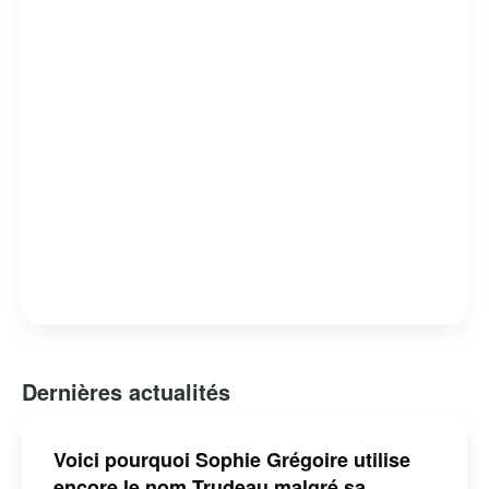
engagement envers les peuples autochtones.
Cependant, son mandat n’a pas été sans controverses,
notamment en ce qui concerne des scandales éthiques et
des critiques sur la gestion de certains dossiers
nationaux. Malgré cela, il reste une figure influente sur la
scène politique canadienne et internationale.
Dernières actualités
Voici pourquoi Sophie Grégoire utilise
encore le nom Trudeau malgré sa