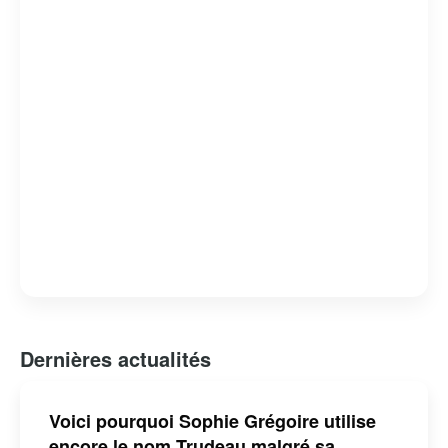
engagement envers les peuples autochtones.
Cependant, son mandat n’a pas été sans controverses,
notamment en ce qui concerne des scandales éthiques et
des critiques sur la gestion de certains dossiers
nationaux. Malgré cela, il reste une figure influente sur la
scène politique canadienne et internationale.
Dernières actualités
Voici pourquoi Sophie Grégoire utilise
encore le nom Trudeau malgré sa