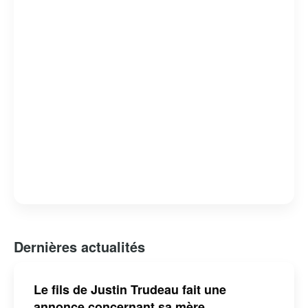
engagement envers les peuples autochtones.
Cependant, son mandat n’a pas été sans controverses,
notamment en ce qui concerne des scandales éthiques et
des critiques sur la gestion de certains dossiers
nationaux. Malgré cela, il reste une figure influente sur la
scène politique canadienne et internationale.
Dernières actualités
Le fils de Justin Trudeau fait une
annonce concernant sa mère