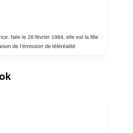
Née le 28 février 1984, elle est la fille
ison de l’émission de téléréalité
dio et de télévision, chroniqueuse et
ence bien! » à TVA. En radio, elle a
ook
x sociaux, où elle partage des moments de
re ligne de vêtements. Son charisme, son
nfluente au Québec.