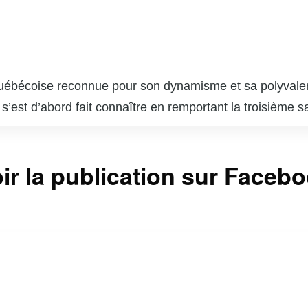
ébécoise reconnue pour son dynamisme et sa polyvalence. 
est d’abord fait connaître en remportant la troisième sa
a su diversifier sa carrière en devenant animatrice de ra
, notamment « Le Show du Matin » à V Télé et « Ça comm
ir la publication sur Faceb
 Énergie. Kim est également très active sur les réseau
 ses nombreux abonnés.
sk est une entrepreneure accomplie, ayant lancé sa prop
es causes sociales font d’elle une figure appréciée et i