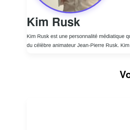
Kim Rusk
Kim Rusk est une personnalité médiatique qu
du célèbre animateur Jean-Pierre Rusk. Kim s’
« Occupation Double » en 2006. Depuis, elle 
productrice.
Elle a animé plusieurs émissions populaires
Vo
marqué les ondes de stations comme CKOI et
sa vie personnelle et professionnelle avec
En plus de ses talents d’animatrice, Kim Ru
authenticité et son engagement envers divers