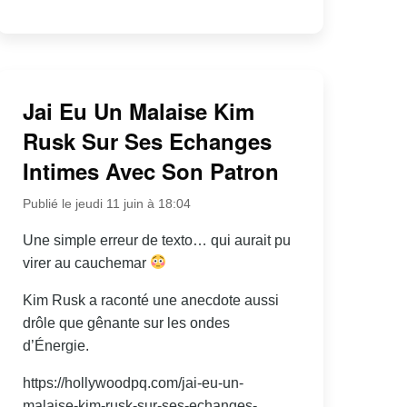
Jai Eu Un Malaise Kim
Rusk Sur Ses Echanges
Intimes Avec Son Patron
Publié le jeudi 11 juin à 18:04
Une simple erreur de texto… qui aurait pu
virer au cauchemar
Kim Rusk a raconté une anecdote aussi
drôle que gênante sur les ondes
d’Énergie.
https://hollywoodpq.com/jai-eu-un-
malaise-kim-rusk-sur-ses-echanges-