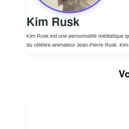
Kim Rusk
Kim Rusk est une personnalité médiatique qu
du célèbre animateur Jean-Pierre Rusk. Kim s’
« Occupation Double » en 2006. Depuis, elle 
productrice.
Elle a animé plusieurs émissions populaires
Vo
marqué les ondes de stations comme CKOI et
sa vie personnelle et professionnelle avec
En plus de ses talents d’animatrice, Kim Ru
authenticité et son engagement envers divers