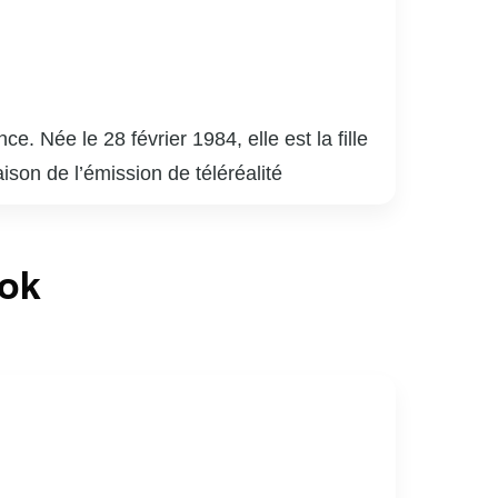
Née le 28 février 1984, elle est la fille
ison de l’émission de téléréalité
dio et de télévision, chroniqueuse et
ence bien! » à TVA. En radio, elle a
ook
x sociaux, où elle partage des moments de
re ligne de vêtements. Son charisme, son
nfluente au Québec.