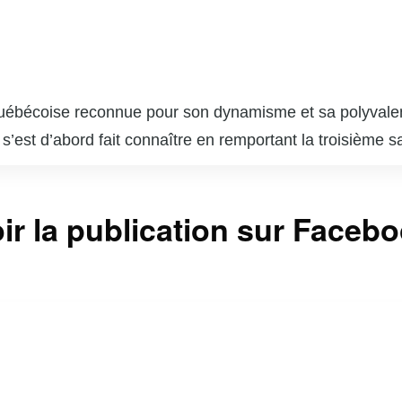
ébécoise reconnue pour son dynamisme et sa polyvalence. 
est d’abord fait connaître en remportant la troisième sa
a su diversifier sa carrière en devenant animatrice de ra
, notamment « Le Show du Matin » à V Télé et « Ça comm
ir la publication sur Faceb
 Énergie. Kim est également très active sur les réseau
 ses nombreux abonnés.
sk est une entrepreneure accomplie, ayant lancé sa prop
es causes sociales font d’elle une figure appréciée et i