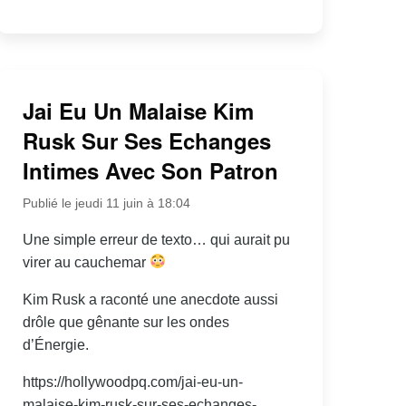
Jai Eu Un Malaise Kim
Rusk Sur Ses Echanges
Intimes Avec Son Patron
Publié le jeudi 11 juin à 18:04
Une simple erreur de texto… qui aurait pu
virer au cauchemar
Kim Rusk a raconté une anecdote aussi
drôle que gênante sur les ondes
d’Énergie.
https://hollywoodpq.com/jai-eu-un-
malaise-kim-rusk-sur-ses-echanges-