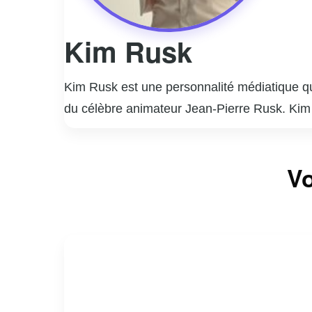
Kim Rusk
Kim Rusk est une personnalité médiatique qu
du célèbre animateur Jean-Pierre Rusk. Kim s’
« Occupation Double » en 2006. Depuis, elle 
productrice.
Elle a animé plusieurs émissions populaires
Vo
marqué les ondes de stations comme CKOI et
sa vie personnelle et professionnelle avec
En plus de ses talents d’animatrice, Kim Ru
authenticité et son engagement envers divers