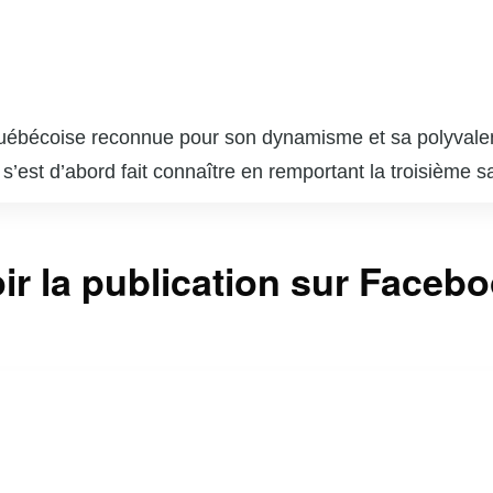
ébécoise reconnue pour son dynamisme et sa polyvalence. 
est d’abord fait connaître en remportant la troisième sa
a su diversifier sa carrière en devenant animatrice de ra
, notamment « Le Show du Matin » à V Télé et « Ça comm
ir la publication sur Faceb
 Énergie. Kim est également très active sur les réseau
 ses nombreux abonnés.
sk est une entrepreneure accomplie, ayant lancé sa prop
es causes sociales font d’elle une figure appréciée et i