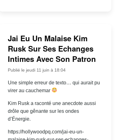
Jai Eu Un Malaise Kim
Rusk Sur Ses Echanges
Intimes Avec Son Patron
Publié le jeudi 11 juin à 18:04
Une simple erreur de texto… qui aurait pu
virer au cauchemar
Kim Rusk a raconté une anecdote aussi
drôle que gênante sur les ondes
d’Énergie.
https://hollywoodpq.com/jai-eu-un-
malaise-kim-rusk-sur-ses-echanges-