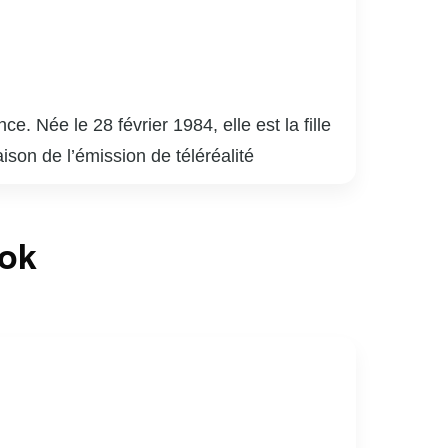
Née le 28 février 1984, elle est la fille
ison de l’émission de téléréalité
dio et de télévision, chroniqueuse et
ence bien! » à TVA. En radio, elle a
ook
x sociaux, où elle partage des moments de
re ligne de vêtements. Son charisme, son
nfluente au Québec.