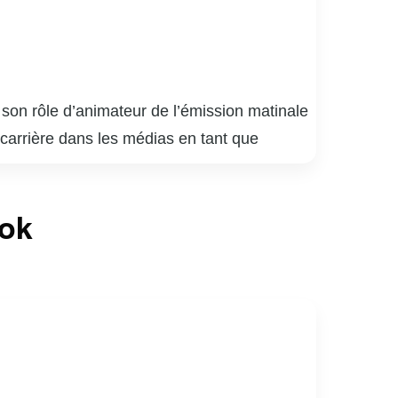
son rôle d’animateur de l’émission matinale
 carrière dans les médias en tant que
n 2007, Gino a su captiver un large public
nviviale. En plus de son travail à la
ook
ne grande admiration et respect de la part de
 un homme de cœur, dont l’engagement et la