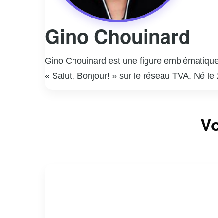
Gino Chouinard
Gino Chouinard est une figure emblématique 
« Salut, Bonjour! » sur le réseau TVA. Né le
journaliste avant de se tourner vers l’animati
grâce à son charisme, son professionnalisme 
Vo
télévision, il est également impliqué dans di
la communauté québécoise. Gino Chouinard 
passion pour son métier continuent d’inspir