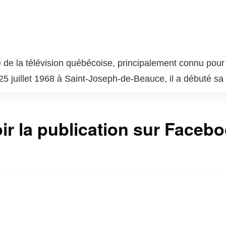
de la télévision québécoise, principalement connu pour 
 25 juillet 1968 à Saint-Joseph-de-Beauce, il a débuté sa
on. Depuis qu’il a pris les rênes de « Salut, Bonjour! » e
et sa capacité à créer une atmosphère chaleureuse et co
ir la publication sur Faceb
verses causes sociales et caritatives, ce qui lui a valu u
est non seulement un animateur talentueux, mais aussi
er de nombreux téléspectateurs.