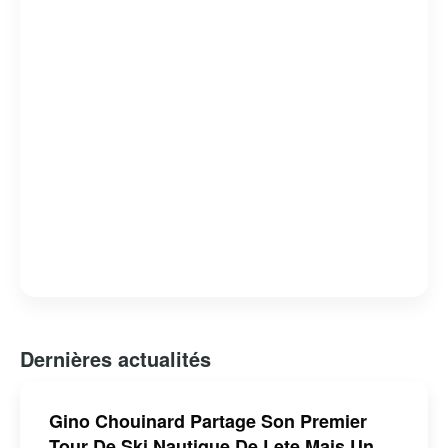
mais aussi un homme de cœur, dont l’engagement et la
passion pour son métier continuent d’inspirer de
nombreux téléspectateurs.
Dernières actualités
Gino Chouinard Partage Son Premier
Tour De Ski Nautique De Lete Mais Un