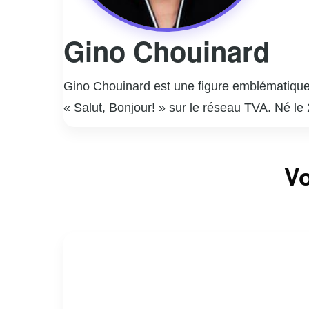
Gino Chouinard
Gino Chouinard est une figure emblématique 
« Salut, Bonjour! » sur le réseau TVA. Né le
journaliste avant de se tourner vers l’animati
grâce à son charisme, son professionnalisme 
Vo
télévision, il est également impliqué dans di
la communauté québécoise. Gino Chouinard 
passion pour son métier continuent d’inspir