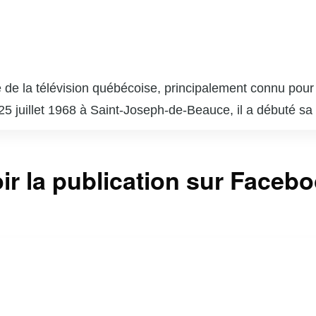
de la télévision québécoise, principalement connu pour 
 25 juillet 1968 à Saint-Joseph-de-Beauce, il a débuté sa
on. Depuis qu’il a pris les rênes de « Salut, Bonjour! » e
et sa capacité à créer une atmosphère chaleureuse et co
ir la publication sur Faceb
verses causes sociales et caritatives, ce qui lui a valu u
est non seulement un animateur talentueux, mais aussi
er de nombreux téléspectateurs.