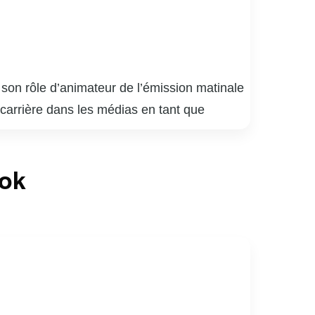
son rôle d’animateur de l’émission matinale
 carrière dans les médias en tant que
n 2007, Gino a su captiver un large public
nviviale. En plus de son travail à la
ook
ne grande admiration et respect de la part de
 un homme de cœur, dont l’engagement et la