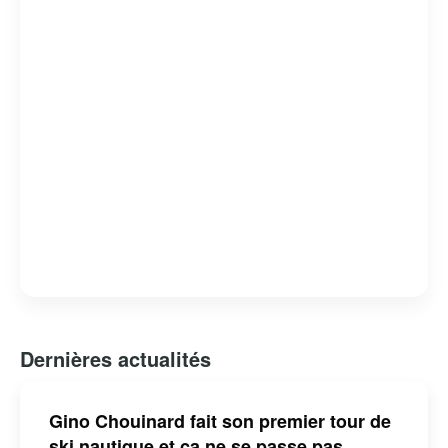
mais aussi un homme de cœur, dont l’engagement et la
passion pour son métier continuent d’inspirer de
nombreux téléspectateurs.
Dernières actualités
Gino Chouinard fait son premier tour de
ski nautique et ça ne se passe pas